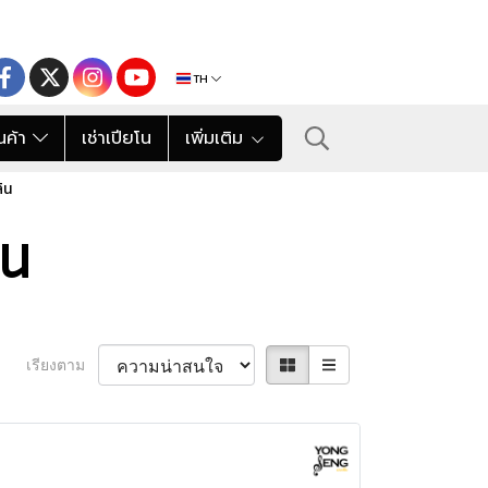
TH
นค้า
เช่าเปียโน
เพิ่มเติม
ิน
ิน
เรียงตาม