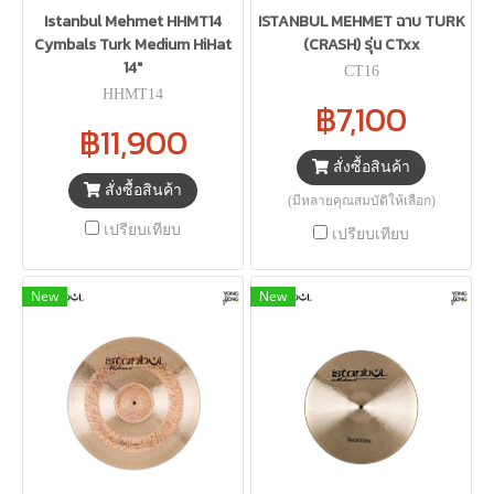
Istanbul Mehmet HHMT14
ISTANBUL MEHMET ฉาบ TURK
Cymbals Turk Medium HiHat
(CRASH) รุ่น CTxx
14"
CT16
HHMT14
฿7,100
฿11,900
สั่งซื้อสินค้า
สั่งซื้อสินค้า
(มีหลายคุณสมบัติให้เลือก)
เปรียบเทียบ
เปรียบเทียบ
New
New