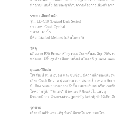
ทำฉาบแบบดั้งเดิมของตุรกีกับความต้องการเสียงที่เฉพาะ
รายละเอียดสินค้า
รุ่น: LD-C18 (Legend Dark Series)
ประเภท: Crash Cymbal
ขนาด: 18 นิ้ว
ยี่ห้อ: Istanbul Mehmet (ผลิตในตุรกี)
วัสดุ
ผลิตจาก B20 Bronze Alloy (ทองสัมฤทธิ์ผสมดีบุก 20% 
หล่อและตีขึ้นรูปด้วยมือแบบดั้งเดิมในตุรกี (Hand-Hamm
คุณสมบัติเด่น
ให้เสียงที่ หม่น อบอุ่น และซับซ้อน มีความลึกของเสียงที่
เสียง Crash มีความ นุ่มแต่คม ตอบสนองเร็ว เหมาะกั
มี เสียง Sustain ปานกลางถึงสั้น เหมาะกับดนตรีแนวแจ๊ส 
ให้ความรู้สึก "วินเทจ" มี texture ที่ฟังแล้วไม่แสบหู
ผิวฉาบมีการ ล้างบางส่วน (partially lathed) ทำให้เกิดเสีย
จุดขาย
เสียงสไตล์วินเทจแท้ๆ ที่หาได้ยากในฉาบสมัยใหม่