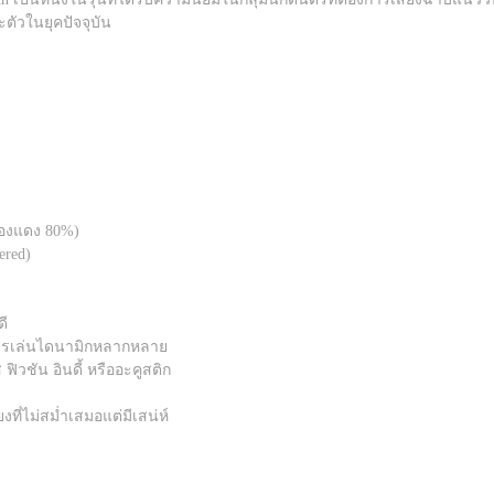
ตัวในยุคปัจจุบัน
ทองแดง 80%)
ered)
ดี
บการเล่นไดนามิกหลากหลาย
ฟิวชัน อินดี้ หรืออะคูสติก
งที่ไม่สม่ำเสมอแต่มีเสน่ห์