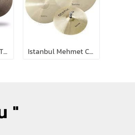
Istanbul Mehmet TW-SET
Istanbul Mehmet Cymbals TR-SET Traditional Set
น "