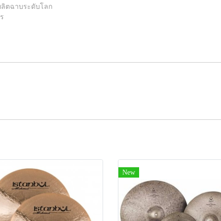
่งผลิตฉาบระดับโลก
คร
New