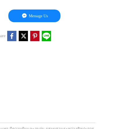
Message Us
are
นววินเทจ มีความดิบและอบอุ่น ผสมผสานระหว่างศิลปะการ