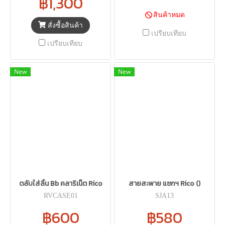
฿1,300
สินค้าหมด
สั่งซื้อสินค้า
เปรียบเทียบ
เปรียบเทียบ
New
New
ตลับใส่ลิ้น Bb คลาริเน็ต Rico
สายสะพาย แซกฯ Rico ()
RVCASE01
SJA13
฿600
฿580