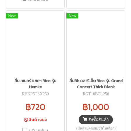
New
New
ลิ้นเทเนอร์ แซกฯ Rico รุ่น
ลิ้นBb คลาริเน็ต Rico รุ่น Grand
Hemke
Concert Thick Blank
RHKP5TSX250
RGT10BCL250
฿720
฿1,000
สั่งซื้อสินค้า
สินค้าหมด
(มีหลายคุณสมบัติให้เลือก)
เปรียบเทียบ