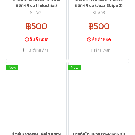
แซกฯ Rico (Industrial)
แซกฯ Rico (Jazz Stripe 2)
SLA09
SLA08
฿500
฿500
สินค้าหมด
สินค้าหมด
เปรียบเทียบ
เปรียบเทียบ
New
New
รัดลิ้น+ฝาครอบ อัลโต แซกฯ
ปากอัลโต แซกฯ D'addario รุ่น