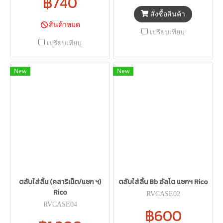
฿740
สั่งซื้อสินค้า
สินค้าหมด
เปรียบเทียบ
เปรียบเทียบ
New
New
ตลับใส่ลิ้น (คลาริเน็ต/แซก ฯ)
ตลับใส่ลิ้น Bb อัลโต แซกฯ Rico
Rico
RVCASE02
RVCASE04
฿600