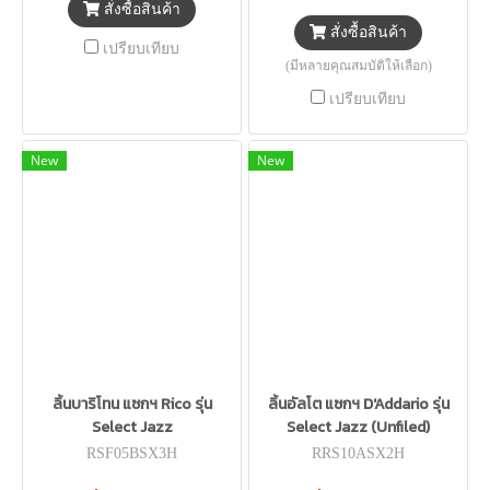
สั่งซื้อสินค้า
สั่งซื้อสินค้า
เปรียบเทียบ
(มีหลายคุณสมบัติให้เลือก)
เปรียบเทียบ
New
New
ลิ้นบาริโทน แซกฯ Rico รุ่น
ลิ้นอัลโต แซกฯ D'Addario รุ่น
Select Jazz
Select Jazz (Unfiled)
RSF05BSX3H
RRS10ASX2H