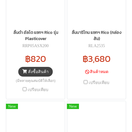
ลิ้นดำ อัลโต แซกฯ Rico รุ่น
ลิ้นบาริโทน แซกฯ Rico (กล่อง
Plasticover
ส้ม)
RRP05ASX200
RLA2535
฿820
฿3,680
สั่งซื้อสินค้า
สินค้าหมด
(มีหลายคุณสมบัติให้เลือก)
เปรียบเทียบ
เปรียบเทียบ
New
New