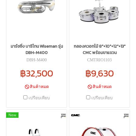
มาร์ชชิ่ง บาริโทน Wiseman รุ่น
กลองควอทไม้ 8"+10"+12"+13"
DBH-M400
CMC พร้อมขาแขวน
DBH-M400
CMTRIO1103
฿32,500
฿9,630
สินค้าหมด
สินค้าหมด
เปรียบเทียบ
เปรียบเทียบ
New