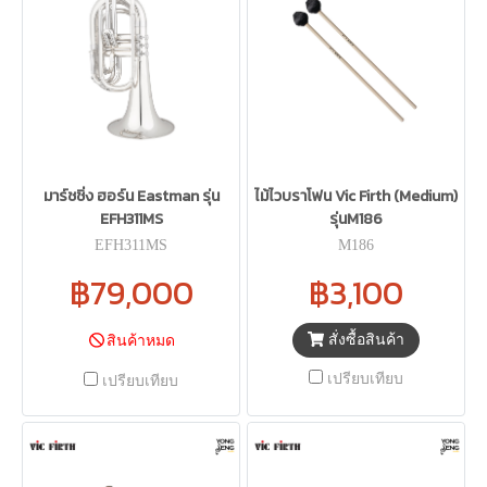
มาร์ชชิ่ง ฮอร์น Eastman รุ่น
ไม้ไวบราโฟน Vic Firth (Medium)
EFH311MS
รุ่นM186
EFH311MS
M186
฿79,000
฿3,100
สั่งซื้อสินค้า
สินค้าหมด
เปรียบเทียบ
เปรียบเทียบ