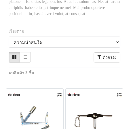
platonem. Ea dictas legendos ius. At adhuc solum has. Nec at harum
euripidis, habeo elitr patrioque ne mel. Mei probo oportere
posidonium in, has ei everti volutpat consequat.
เรียงตาม
ตัวกรอง
พบสินค้า 3 ชิ้น