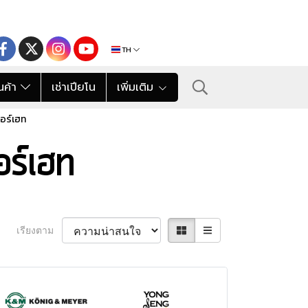
TH
นค้า
เช่าเปียโน
เพิ่มเติม
วอร์เฮท
อร์เฮท
เรียงตาม