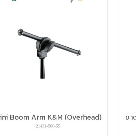
ini Boom Arm K&M (Overhead)
ขา
21431-500-55