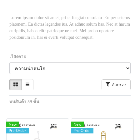
Lorem ipsum dolor sit amet, pri et feugiat consulatu. Eu per ceteros
platonem. Ea dictas legendos ius. At adhuc solum has. Nec at harum
euripidis, habeo elitr patrioque ne mel. Mei probo oportere
posidonium in, has ei everti volutpat consequat.
เรียงตาม
ตัวกรอง
พบสินค้า 59 ชิ้น
New
New
Pre-Order
Pre-Order