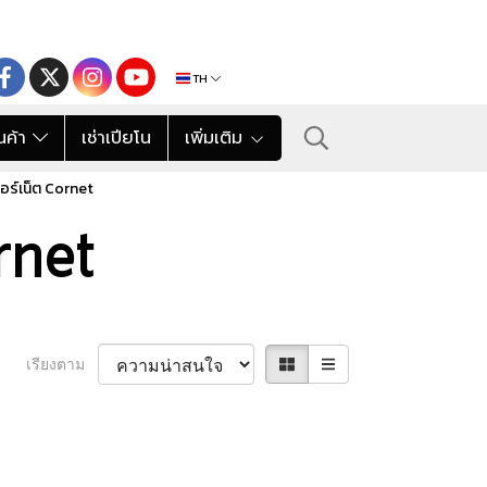
TH
นค้า
เช่าเปียโน
เพิ่มเติม
อร์เน็ต Cornet
rnet
เรียงตาม