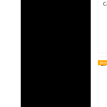
C
Best