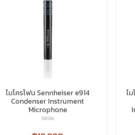
ไมโครโฟน Sennheiser e914
ไม
Condenser Instrument
Microphone
I
500206