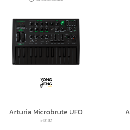
Arturia Microbrute UFO
A
540102