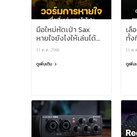
มือใหม่หัดเป่า Sax
เลื
หายใจยังไงให้เล่นได้
ทั้ง
คล่องขึ้น
นะค
11 ต.ค. 2566
11 ต.
ดูเพิ่มเติม
ดูเพิ่ม