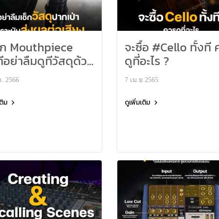
อก Mouthpiece
จะซื้อ #Cello ทั้งที
ทีอย่าลืมดูทีวัสดุด้วย
ดูที่อะไร ?
รับ
ค. 2566
7 เม.ย 2565
เติม
ดูเพิ่มเติม