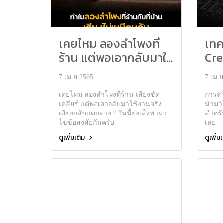
เคยไหม ลองลำโพงที่
เทค
ร้าน แต่พอเอากลับมาใช้
Cre
งานจริง เสียงกลับแตก
Rec
7 เม.ย 2565
7 เม.
ต่าง ?
เคยไหม ลองลำโพงที่ร้าน เสียงชัด
การสร้
เคลียร์ แต่พอเอากลับมาใช้งานจริง
นำมาใ
เสียงกลับแตกต่าง ? วันนี้ย่งเส็งพามา
สำหรั
ไขข้อสงสัยกันครับ
เลย
ดูเพิ่มเติม
ดูเพิ่ม