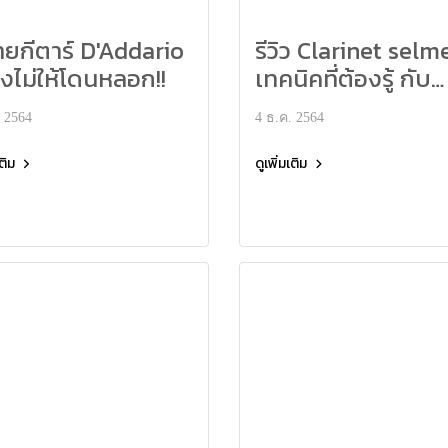
ายกีตาร์ D'Addario
รีวิว Clarinet selm
ไงไม่ให้โดนหลอก!!
เทคนิคที่ต้องรู้ กับ
อาจารย์ กฤตยันพล 
. 2564
4 ธ.ค. 2564
ภิชัยพันธ์
เติม
ดูเพิ่มเติม