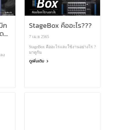
มิก
StageBox คืออะไร???
ัด
7 เม.ย 2565
StageBox คืออะไรและใช้งานอย่างไร ?
มาดูกัน
พลง
ดูเพิ่มเติม