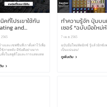
นิคที่โปรเขาใช้กัน
ทำความรู้จัก ปุ่มบน
ating and
เซอร์ *ฉบับมือใหม่ห
alling Scenes
มิกซ์
ย 2565
7 เม.ย 2565
างและเซฟซีนที่เราตั้งค่าไว้เพื่อ
ฉบับมือใหม่หัดมิกซ์ รู้แล้วมิกซ์เ
ช้ภายหลัง มีข้อดีอย่างมาก
เป็นแน่นอน!
บทั้งในสตูดิโอและการแสดงสด
ดูเพิ่มเติม
เติม