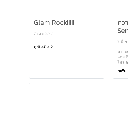
Glam Rock!!!!!
ควา
Se
7 เม.ย 2565
และ
7 มี.ค
คนอ
ดูเพิ่มเติม
ห่าง
ความต
และ E
อะไ
ไม่รู้
ดูเพิ่ม