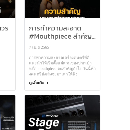
 ควร
การทำความสะอาด
#Mouthpiece สำคัญ
ยังไง
7 เม.ย 2565
การทำความสะอาดเครื่องดนตรีที่ดี
แนะนำให้เริ่มตั้งแต่ส่วนของปากเป่า
หรือ mouthpiece จะสำคัญยังไง วันนี้ห้า
งดนตรีย่งเส็งจะมาเล่าให้ฟัง
ดูเพิ่มเติม