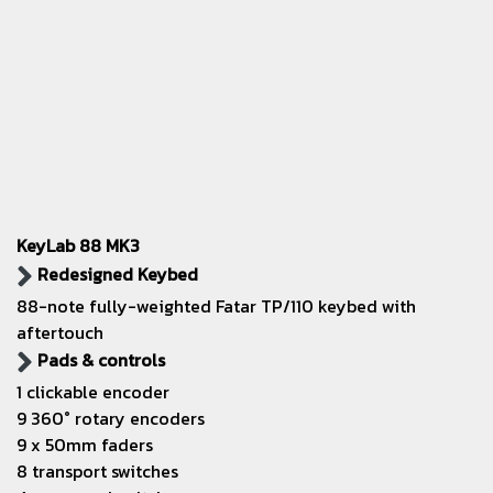
KeyLab 88 MK3
Redesigned Keybed
88-note fully-weighted Fatar TP/110 keybed with
aftertouch
Pads & controls
1 clickable encoder
9 360° rotary encoders
9 x 50mm faders
8 transport switches