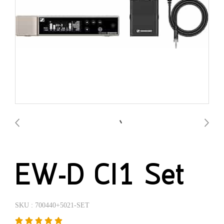
EW-D CI1 Set
SKU : 700440+5021-SET