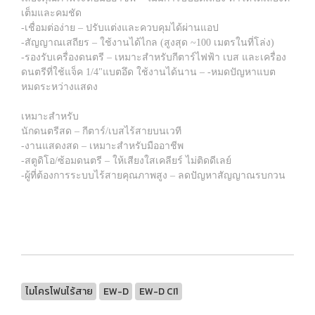
เต็มและคมชัด
-เชื่อมต่อง่าย – ปรับแต่งและควบคุมได้ผ่านแอป
-สัญญาณเสถียร – ใช้งานได้ไกล (สูงสุด ~100 เมตรในที่โล่ง)
-รองรับเครื่องดนตรี – เหมาะสำหรับกีตาร์ไฟฟ้า เบส และเครื่อง
ดนตรีที่ใช้แจ็ค 1/4"แบตอึด ใช้งานได้นาน – -หมดปัญหาแบต
หมดระหว่างแสดง
เหมาะสำหรับ
นักดนตรีสด – กีตาร์/เบสไร้สายบนเวที
-งานแสดงสด – เหมาะสำหรับมืออาชีพ
-สตูดิโอ/ซ้อมดนตรี – ให้เสียงใสเคลียร์ ไม่ติดดีเลย์
-ผู้ที่ต้องการระบบไร้สายคุณภาพสูง – ลดปัญหาสัญญาณรบกวน
ไมโครโฟนไร้สาย
EW-D
EW-D CI1