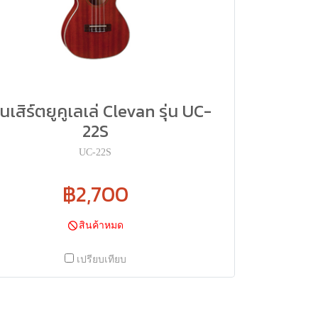
เสิร์ตยูคูเลเล่ Clevan รุ่น UC-
22S
UC-22S
฿2,700
สินค้าหมด
เปรียบเทียบ