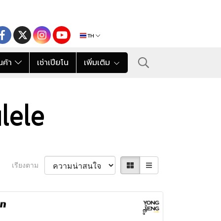
TH
นค้า
เช่าเปียโน
เพิ่มเติม
ulele
เรียงตาม