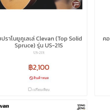
ซปราโนยูคูเลเล่ Clevan (Top Solid
คอน
Spruce) รุ่น US-21S
US-21S
฿2,100
สินค้าหมด
เปรียบเทียบ