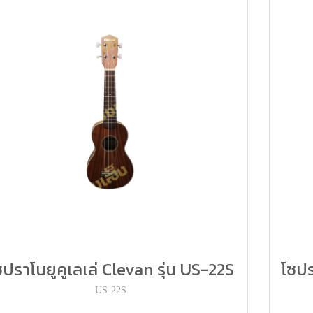
ซปราโนยูคูเลเล่ Clevan รุ่น US-22S
โซปร
US-22S