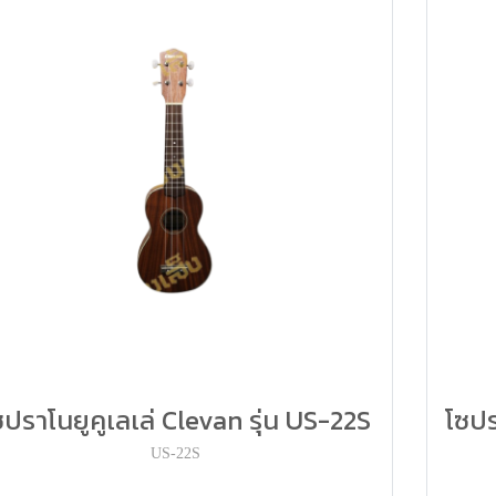
ซปราโนยูคูเลเล่ Clevan รุ่น US-22S
โซปร
US-22S