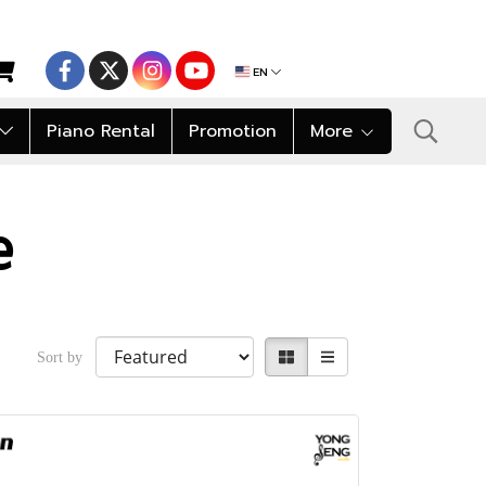
EN
Piano Rental
Promotion
More
e
Sort by