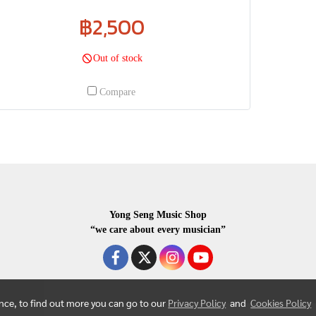
฿2,500
Out of stock
Compare
Yong Seng Music Shop
“we care about every musician”
ence, to find out more you can go to our
Privacy Policy
and
Cookies Policy