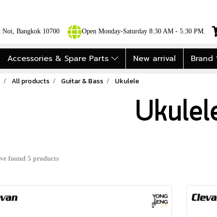
ok Noi, Bangkok 10700
Open Monday-Saturday 8:30 AM - 5:30 PM.
Accessories & Spare Parts
New arrival
Brand
All products
Guitar & Bass
Ukulele
Ukulel
ve found 5 products