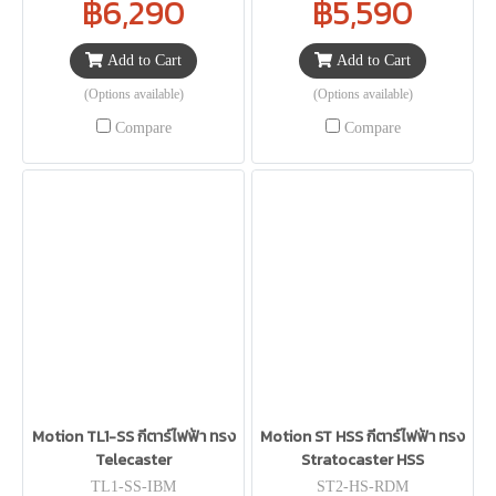
฿6,290
฿5,590
Add to Cart
Add to Cart
(Options available)
(Options available)
Compare
Compare
Motion TL1-SS กีตาร์ไฟฟ้า ทรง
Motion ST HSS กีตาร์ไฟฟ้า ทรง
Telecaster
Stratocaster HSS
TL1-SS-IBM
ST2-HS-RDM