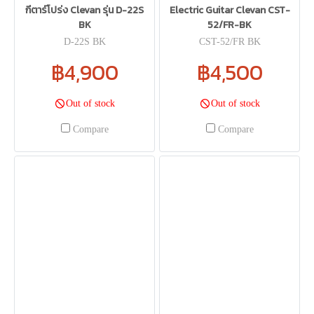
กีตาร์โปร่ง Clevan รุ่น D-22S
Electric Guitar Clevan CST-
BK
52/FR-BK
D-22S BK
CST-52/FR BK
฿4,900
฿4,500
Out of stock
Out of stock
Compare
Compare