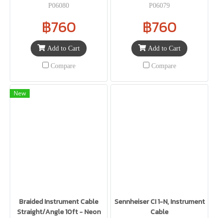
P06080
P06079
฿760
฿760
Add to Cart
Add to Cart
Compare
Compare
New
Braided Instrument Cable
Sennheiser CI 1-N, Instrument
Straight/Angle 10ft - Neon
Cable