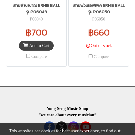
สายสัญญาณ ERNIE BALL
สายพ่วงเอฟเฟค ERNIE BALL
รุ่นP06049
รุ่น P06050
P06049
P06050
฿700
฿660
Add to Cart
Out of stock
Compare
Compare
Yong Seng Music Shop
“we care about every musician”
This website uses cookies for best user experience, to find out