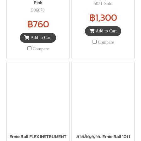
Pink
5021-Solo
P06078
฿1,300
฿760
Add to Cart
Add to Cart
Compare
Compare
Ernie Ball FLEX INSTRUMENT
สายสัญญาณ Ernie Ball 10ft