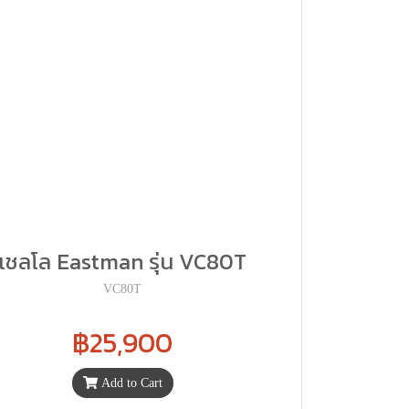
เชลโล Eastman รุ่น VC80T
VC80T
฿25,900
Add to Cart