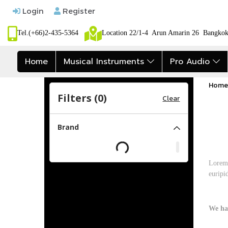
Login
Register
Tel.(+66)2-435-5364
Location 22/1-4 Arun Amarin 26 Bangk
Home
Musical Instruments
Pro Audio
Home
Filters (
0
)
Clear
Brand
Lorem 
euripi
We ha