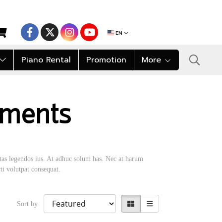
EN
Piano Rental
Promotion
More
uments
ctas legendos ius. At adhuc solum has. Nec at harum
ti volutpat consequat.
Sort by