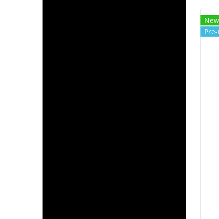
New
Pre-