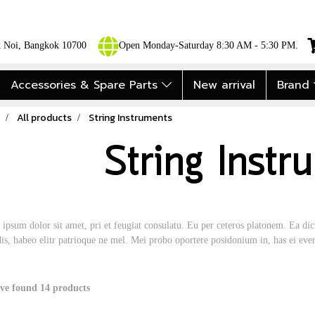
ok Noi, Bangkok 10700
Open Monday-Saturday 8:30 AM - 5:30 PM.
Accessories & Spare Parts
New arrival
Brand
All products
String Instruments
String Instr
ipsum dolor sit amet, pri et feugiat consulatu. Eu per ceteros platonem. Ea di
dis, habeo elitr patrioque ne mel. Mei probo oportere posidonium in, has ei ever
ve found 14 products