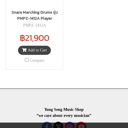
Snare Marching Drums รุ่น
PMPZ-1412A Player
PMPZ-1412A
฿21,900
Add to Cart
Compare
Yong Seng Music Shop
“we care about every musician”