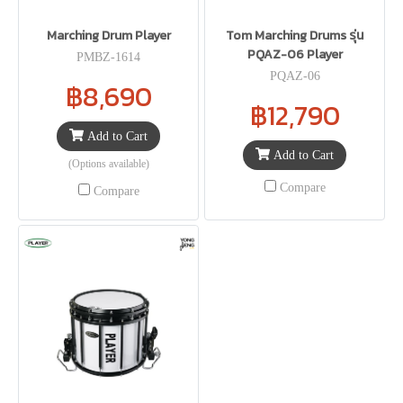
Marching Drum Player
Tom Marching Drums รุ่น
PQAZ-06 Player
PMBZ-1614
PQAZ-06
฿8,690
฿12,790
Add to Cart
Add to Cart
(Options available)
Compare
Compare