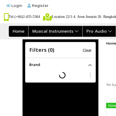
Login
Register
Tel.(+66)2-435-5364
Location 22/1-4 Arun Amarin 26 Bangk
Home
Musical Instruments
Pro Audio
Home
Filters (
0
)
Clear
Brand
We ha
New