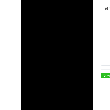
สา
New