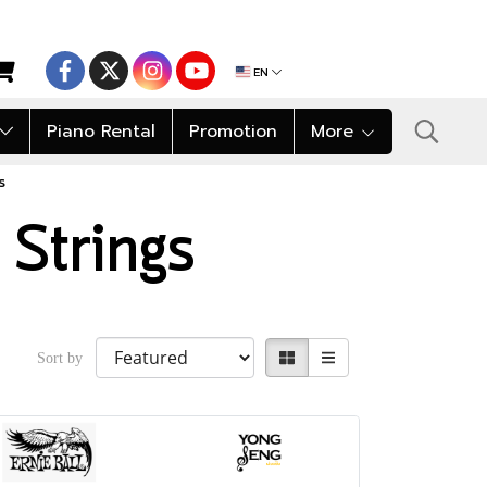
EN
Piano Rental
Promotion
More
s
 Strings
Sort by