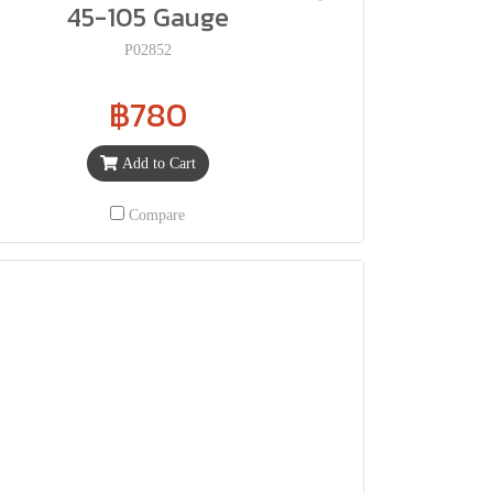
45-105 Gauge
P02852
฿780
Add to Cart
Compare