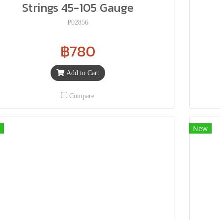
Strings 45-105 Gauge
P02856
฿780
Add to Cart
Compare
New