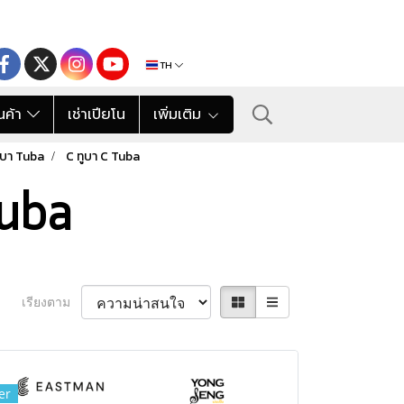
TH
นค้า
เช่าเปียโน
เพิ่มเติม
ูบา Tuba
C ทูบา C Tuba
Tuba
เรียงตาม
er