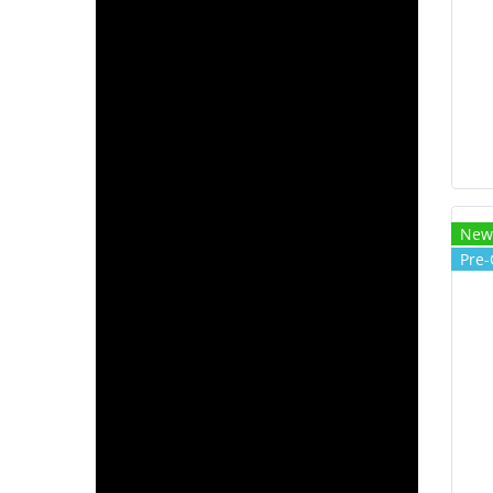
New
Pre-