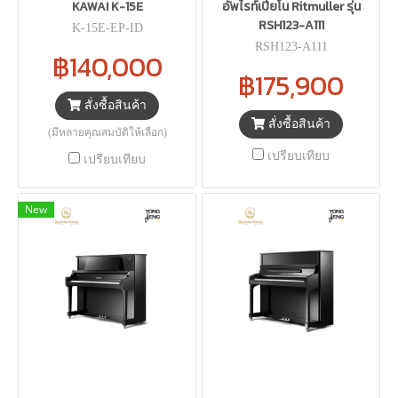
KAWAI K-15E
อัพไรท์เปียโน Ritmuller รุ่น
RSH123-A111
K-15E-EP-ID
RSH123-A111
฿140,000
฿175,900
สั่งซื้อสินค้า
สั่งซื้อสินค้า
(มีหลายคุณสมบัติให้เลือก)
เปรียบเทียบ
เปรียบเทียบ
New