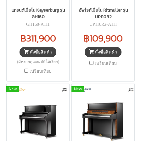
แกรนด์เปียโน Kayserburg รุ่น
อัพไรท์เปียโน Ritmuller รุ่น
GH160
UP110R2
GH160-A111
UP110R2-A111
฿311,900
฿109,900
สั่งซื้อสินค้า
สั่งซื้อสินค้า
(มีหลายคุณสมบัติให้เลือก)
เปรียบเทียบ
เปรียบเทียบ
New
New