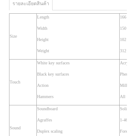
รายละเอียดสินค้า
Length
166 cm
Width
150 cm
Size
Height
102 cm
Weight
312 kg
White key surfaces
Acrylic
Black key surfaces
Phenol
Touch
Action
Millenni
Hammers
All under
Soundboard
Solid Sp
Agraffes
1-46 key
Sound
Duplex scaling
Fore & 