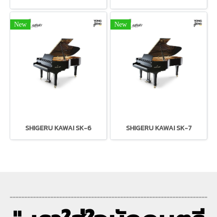
New
New
SHIGERU KAWAI SK-6
SHIGERU KAWAI SK-7
--------------------------------------------------------------------