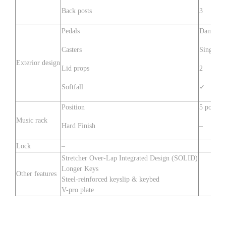
Back posts
3
Pedals
Damper, 
Casters
Single, B
Exterior design
Lid props
2
Softfall
✓
Position
5 positio
Music rack
Hard Finish
–
Lock
–
Stretcher Over-Lap Integrated Design (SOLID)
Longer Keys
Other features
Steel-reinforced keyslip & keybed
V-pro plate