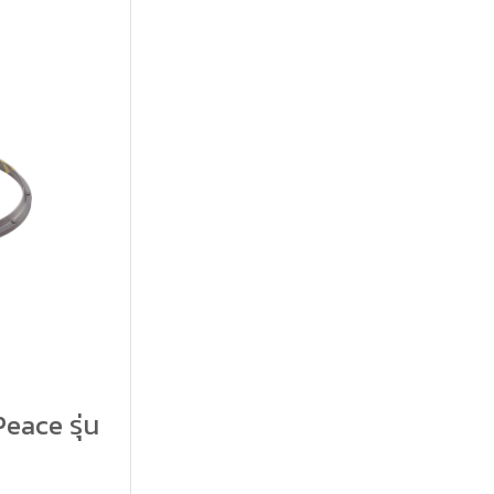
eace รุ่น