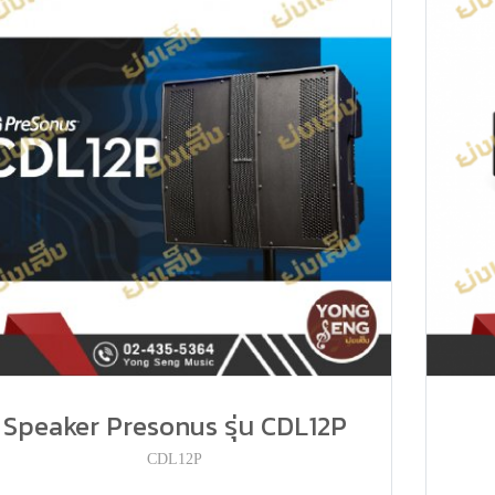
Speaker Presonus รุ่น CDL12P
CDL12P