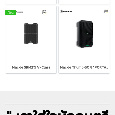
New
Mackie SRM215 V-Class
Mackie Thump GO 8" PORTABLE BATTERY-POWERED LOUDSPEAKER ตู้ลำโพง Active ขนาด 8 นิ้ว
--------------------------------------------------------------------