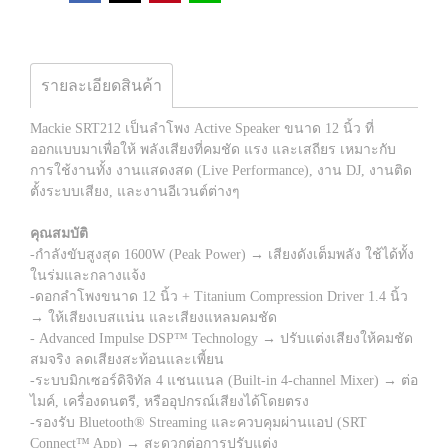
รายละเอียดสินค้า
Mackie SRT212 เป็นลำโพง Active Speaker ขนาด 12 นิ้ว ที่
ออกแบบมาเพื่อให้ พลังเสียงที่คมชัด แรง และเสถียร เหมาะกับ
การใช้งานทั้ง งานแสดงสด (Live Performance), งาน DJ, งานติด
ตั้งระบบเสียง, และงานอีเวนต์ต่างๆ
คุณสมบัติ
-กำลังขับสูงสุด 1600W (Peak Power) → เสียงดังเต็มพลัง ใช้ได้ทั้ง
ในร่มและกลางแจ้ง
-ดอกลำโพงขนาด 12 นิ้ว + Titanium Compression Driver 1.4 นิ้ว
→ ให้เสียงเบสแน่น และเสียงแหลมคมชัด
- Advanced Impulse DSP™ Technology → ปรับแต่งเสียงให้คมชัด
สมจริง ลดเสียงสะท้อนและเพี้ยน
-ระบบมิกเซอร์ดิจิทัล 4 แชนแนล (Built-in 4-channel Mixer) → ต่อ
ไมค์, เครื่องดนตรี, หรืออุปกรณ์เสียงได้โดยตรง
-รองรับ Bluetooth® Streaming และควบคุมผ่านแอป (SRT
Connect™ App) → สะดวกต่อการปรับแต่ง