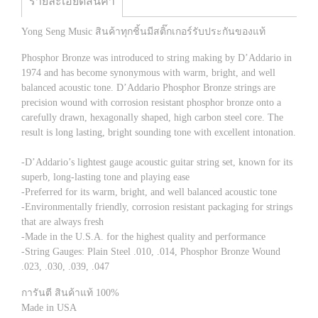
รายละเอียดสินค้า
Yong Seng Music สินค้าทุกชิ้นมีสติ๊กเกอร์รับประกันของแท้
Phosphor Bronze was introduced to string making by D’Addario in
1974 and has become synonymous with warm, bright, and well
balanced acoustic tone. D’Addario Phosphor Bronze strings are
precision wound with corrosion resistant phosphor bronze onto a
carefully drawn, hexagonally shaped, high carbon steel core. The
result is long lasting, bright sounding tone with excellent intonation.
-D’Addario’s lightest gauge acoustic guitar string set, known for its
superb, long-lasting tone and playing ease
-Preferred for its warm, bright, and well balanced acoustic tone
-Environmentally friendly, corrosion resistant packaging for strings
that are always fresh
-Made in the U.S.A. for the highest quality and performance
-String Gauges: Plain Steel .010, .014, Phosphor Bronze Wound
.023, .030, .039, .047
การันตี สินค้าแท้ 100%
Made in USA