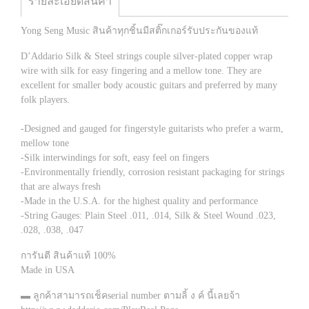
รายละเอียดสินค้า
Yong Seng Music สินค้าทุกชิ้นมีสติ๊กเกอร์รับประกันของแท้
D’Addario Silk & Steel strings couple silver-plated copper wrap
wire with silk for easy fingering and a mellow tone. They are
excellent for smaller body acoustic guitars and preferred by many
folk players.
-Designed and gauged for fingerstyle guitarists who prefer a warm,
mellow tone
-Silk interwindings for soft, easy feel on fingers
-Environmentally friendly, corrosion resistant packaging for strings
that are always fresh
-Made in the U.S.A. for the highest quality and performance
-String Gauges: Plain Steel .011, .014, Silk & Steel Wound .023,
.028, .038, .047
การันตี สินค้าแท้ 100%
Made in USA
▬ ลูกค้าสามารถเช็คserial number ตามลิ้ ง ค์ นี้เลยจ้า