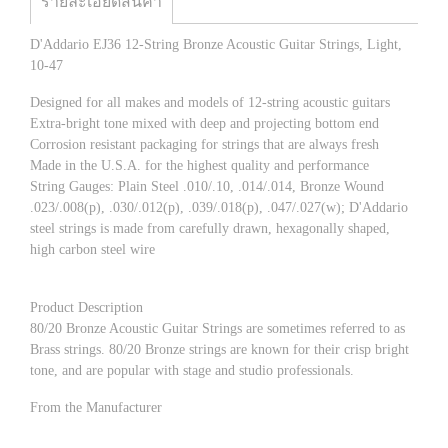
รายละเอียดสินค้า
D'Addario EJ36 12-String Bronze Acoustic Guitar Strings, Light,
10-47
Designed for all makes and models of 12-string acoustic guitars
Extra-bright tone mixed with deep and projecting bottom end
Corrosion resistant packaging for strings that are always fresh
Made in the U.S.A. for the highest quality and performance
String Gauges: Plain Steel .010/.10, .014/.014, Bronze Wound
.023/.008(p), .030/.012(p), .039/.018(p), .047/.027(w); D'Addario
steel strings is made from carefully drawn, hexagonally shaped,
high carbon steel wire
Product Description
80/20 Bronze Acoustic Guitar Strings are sometimes referred to as
Brass strings. 80/20 Bronze strings are known for their crisp bright
tone, and are popular with stage and studio professionals.
From the Manufacturer