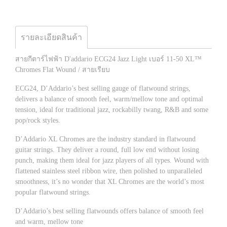
รายละเอียดสินค้า
สายกีตาร์ไฟฟ้า D'addario ECG24 Jazz Light เบอร์ 11-50 XL™
Chromes Flat Wound / สายเรียบ
ECG24, D’Addario’s best selling gauge of flatwound strings,
delivers a balance of smooth feel, warm/mellow tone and optimal
tension, ideal for traditional jazz, rockabilly twang, R&B and some
pop/rock styles.
D’Addario XL Chromes are the industry standard in flatwound
guitar strings. They deliver a round, full low end without losing
punch, making them ideal for jazz players of all types. Wound with
flattened stainless steel ribbon wire, then polished to unparalleled
smoothness, it’s no wonder that XL Chromes are the world’s most
popular flatwound strings.
D’Addario’s best selling flatwounds offers balance of smooth feel
and warm, mellow tone