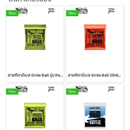
New
New
สายกีตาร์เบส Ernie Ball รุ่น Regular Slinky Nickel Wound Short Scale Electric Bass Strings 45-105 Gauge
สายกีตาร์เบส Ernie Ball Slinky Nickel Wound Long Scale 6-String Electric Bass Strings
New
New