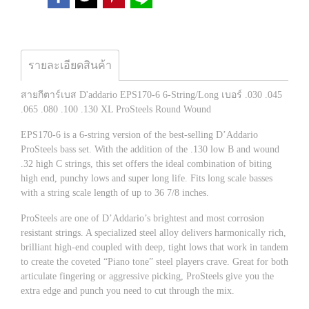
รายละเอียดสินค้า
สายกีตาร์เบส D'addario EPS170-6 6-String/Long เบอร์ .030 .045
.065 .080 .100 .130 XL ProSteels Round Wound
EPS170-6 is a 6-string version of the best-selling D’Addario
ProSteels bass set. With the addition of the .130 low B and wound
.32 high C strings, this set offers the ideal combination of biting
high end, punchy lows and super long life. Fits long scale basses
with a string scale length of up to 36 7/8 inches.
ProSteels are one of D’Addario’s brightest and most corrosion
resistant strings. A specialized steel alloy delivers harmonically rich,
brilliant high-end coupled with deep, tight lows that work in tandem
to create the coveted “Piano tone” steel players crave. Great for both
articulate fingering or aggressive picking, ProSteels give you the
extra edge and punch you need to cut through the mix.