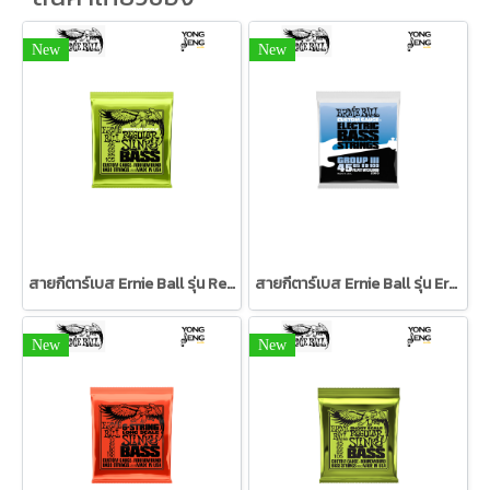
New
New
สายกีตาร์เบส Ernie Ball รุ่น Regular Slinky Nickel Wound Medium Scale Electric Bass Strings 45-105 Gauge
สายกีตาร์เบส Ernie Ball รุ่น Ernie Ball Flatwound Group III Electric Bass Strings 45-100
New
New