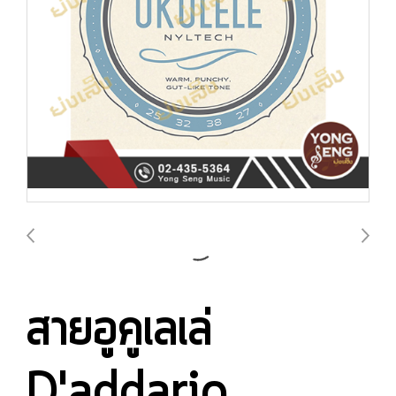
สายอูคูเลเล่
D'addario