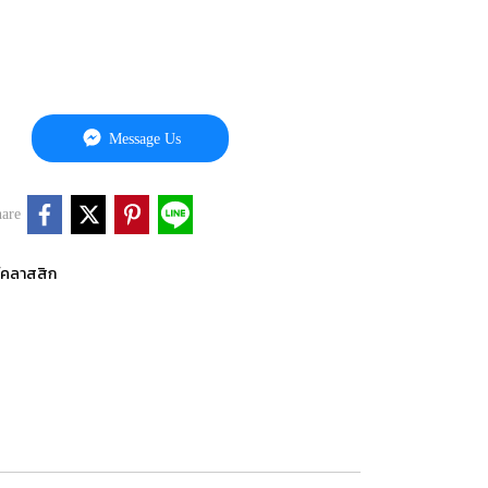
Message Us
are
์คลาสสิก