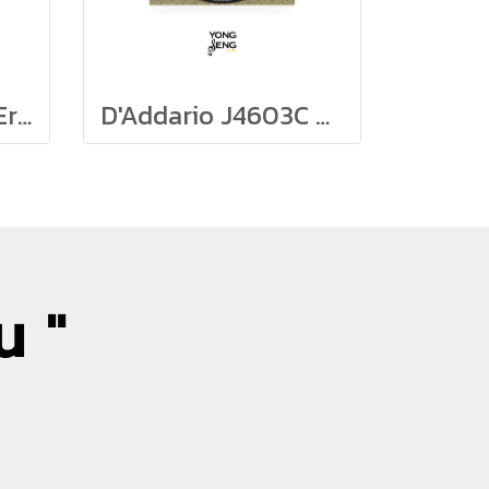
สายกีตาร์คลาสสิก Ernie Ball รุ่น Ernesto Palla NylonClassical Guitar Strings - Black & Silver
D'Addario J4603C สายปลีกกีตาร์คลาสสิก
น "