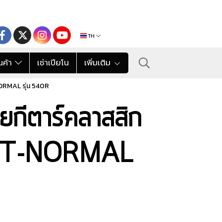
TH
นค้า
เช่าเปียโน
เพิ่มเติม
RMAL รุ่น 540R
ีตาร์คลาสสิก
HT-NORMAL