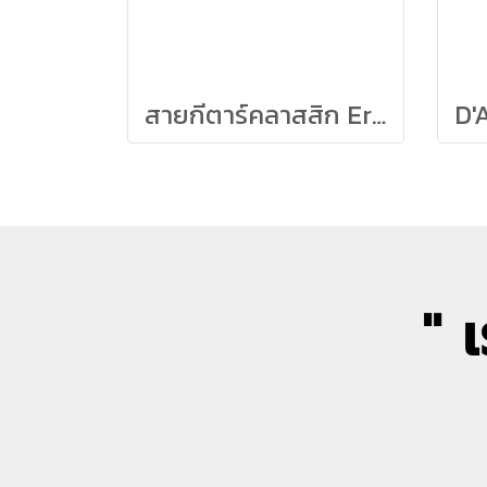
สายกีตาร์คลาสสิก Ernie Ball รุ่น Tim Henson
" 