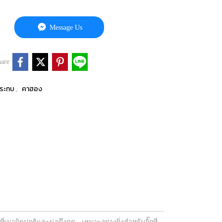
Message Us
are
งกระทบ
คาฮอง
,
ี่เบาผิดปกติและน่าดึงดูด - เหมาะอย่างยิ่งสำหรับกิ๊กที่