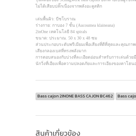
ไม่ได้เสียบปลั๊กเนื่องจากพลังอะคูสติก
เล่นพื้นผิว: บีชโบราณ
ร่างกาย: กาบอง 7 ชั้น (Aucoumea klaineana)
2inOne เทคโนโลยี 84 spirals
ขนาด: ประมาณ. 50 x 30 x 48 ซม
ส่วนประกอบระดับพรีเมียมเพื่อเสียงที่ดีที่สุดและคุณภาพดี
เสียงกลองเบสที่ทรงพลังมาก
การตอบสนองกับบ่วงที่ละเอียดอ่อนสำหรับการเล่นด้วย
นักวิ่งที่เอียงเพื่อความปลอดภัยและการเอียงของคาโฮนอ
Bass cajon 2INONE BASS CAJON BC462
Bass caj
สินค้าเกี่ยวข้อง