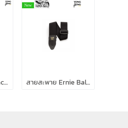
New
Fatboy Barrels Backun
สายสะพาย Ernie Ball (Stretch Comfort)