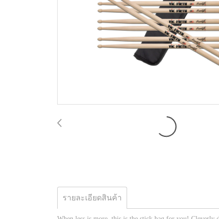
รายละเอียดสินค้า
When less is more, this is the stick bag for you! Cleverly