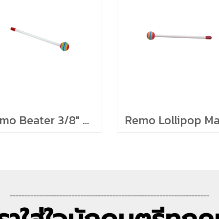
Remo Beater 3/8" x 8" White Plastic, w/ 2 Red End Caps
--------------------------------------------------------------------