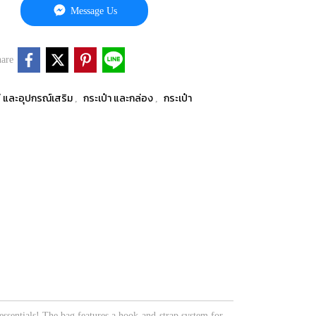
Message Us
are
่ และอุปกรณ์เสริม
กระเป๋า และกล่อง
กระเป๋า
,
,
essentials! The bag features a hook-and-strap system for