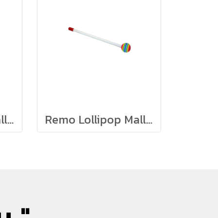
Remo Lollipop Mallet 3/8" x 10" E35 M.Color Ball & Red cap
Remo Lollipop Mallet 3/8" x 8" E35 M.Color Ball & Red cap