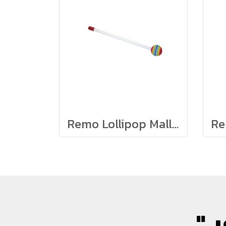
Remo Lollipop Mallet 3/8" x 10" E35 M.Color Ball & Red cap