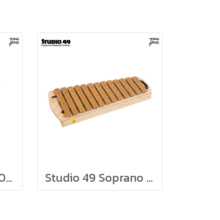
Studio 49 BX-1600 Bass Xylophone
Studio 49 Soprano Xylophone Grillodur SXG1000