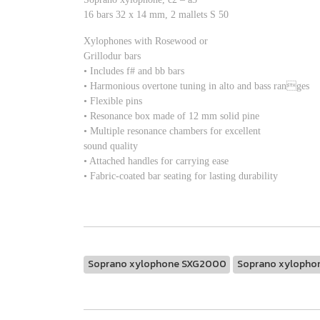
16 bars 32 x 14 mm, 2 mallets S 50
Xylophones with Rosewood or
Grillodur bars
• Includes f# and bb bars
• Harmonious overtone tuning in alto and bass ranges
• Flexible pins
• Resonance box made of 12 mm solid pine
• Multiple resonance chambers for excellent
sound quality
• Attached handles for carrying ease
• Fabric-coated bar seating for lasting durability
Soprano xylophone SXG2000
Soprano xylopho