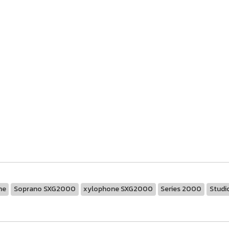
ne
Soprano SXG2000
xylophone SXG2000
Series 2000
Studi