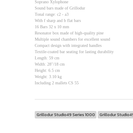
Soprano Xylophone
Sound bars made of Grillodur
Tonal range: c2 - a3
With f sharp and b flat bars
16 Bars 32 x 10 mm
Resonator box made of high-quality pine
Multiple sound chambers for excellent sound
Compact design with integrated handles
Textile-coated bar seating for lasting durability
Length: 59 cm
Width: 28"/18 cm
Height: 6.5 cm
Weight: 3.10 kg
Including 2 mallets CS 55
Grillodur Studio49 Series 1000
Grillodur Studio4