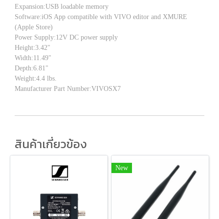
Expansion:USB loadable memory
Software:iOS App compatible with VIVO editor and XMURE
(Apple Store)
Power Supply:12V DC power supply
Height:3.42"
Width:11.49"
Depth:6.81"
Weight:4.4 lbs.
Manufacturer Part Number:VIVOSX7
สินค้าเกี่ยวข้อง
New