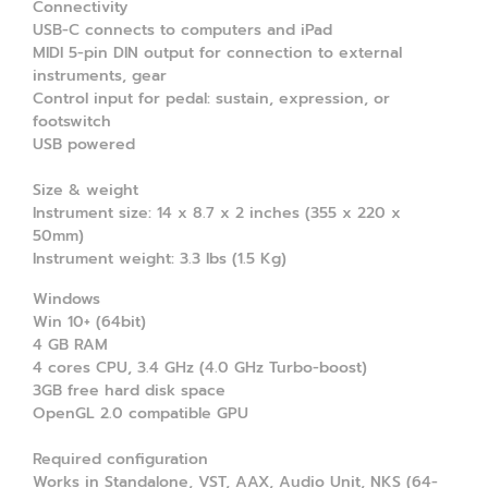
Connectivity
USB-C connects to computers and iPad
MIDI 5-pin DIN output for connection to external
instruments, gear
Control input for pedal: sustain, expression, or
footswitch
USB powered
Size & weight
Instrument size: 14 x 8.7 x 2 inches (355 x 220 x
50mm)
Instrument weight: 3.3 lbs (1.5 Kg)
Windows
Win 10+ (64bit)
4 GB RAM
4 cores CPU, 3.4 GHz (4.0 GHz Turbo-boost)
3GB free hard disk space
OpenGL 2.0 compatible GPU
Required configuration
Works in Standalone, VST, AAX, Audio Unit, NKS (64-