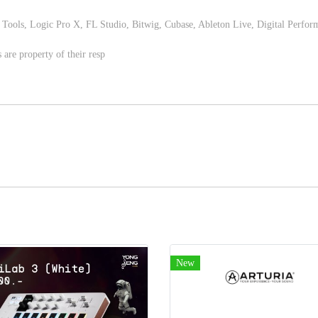
 Tools, Logic Pro X, FL Studio, Bitwig, Cubase, Ableton Live, Digital Perfor
are property of their resp
New