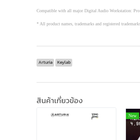
Compatible with all major Digital Audio Workstation: Pro
* All product names, trademarks and registered trademarks 
Arturia
Keylab
สินค้าเกี่ยวข้อง
New