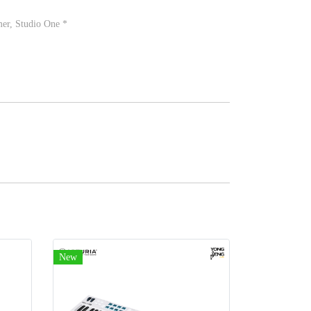
mer, Studio One *
New