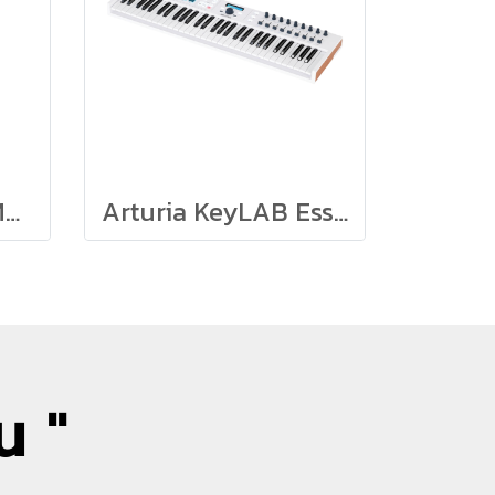
Arturia KeyStep MK2
Arturia KeyLAB Essential 61 Black Edition Arturia
น "