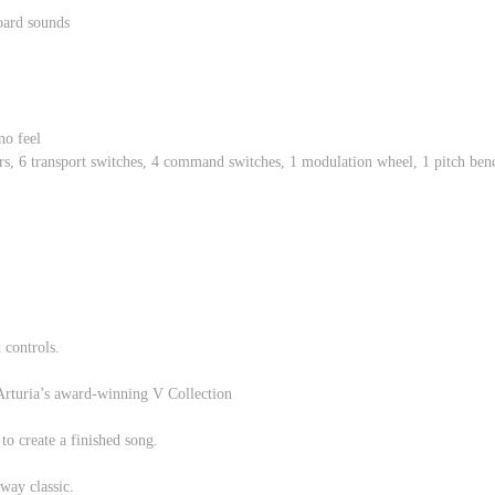
oard sounds
no feel
rs, 6 transport switches, 4 command switches, 1 modulation wheel, 1 pitch bend
 controls.
turia’s award-winning V Collection
to create a finished song.
way classic.