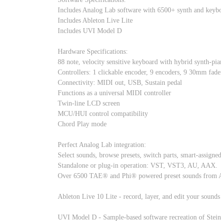
Includes Analog Lab software with 6500+ synth and keyb
Includes Ableton Live Lite
Includes UVI Model D
Hardware Specifications:
88 note, velocity sensitive keyboard with hybrid synth-pia
Controllers: 1 clickable encoder, 9 encoders, 9 30mm fade
Connectivity: MIDI out, USB, Sustain pedal
Functions as a universal MIDI controller
Twin-line LCD screen
MCU/HUI control compatibility
Chord Play mode
Perfect Analog Lab integration:
Select sounds, browse presets, switch parts, smart-assigned
Standalone or plug-in operation: VST, VST3, AU, AAX.
Over 6500 TAE® and Phi® powered preset sounds from Ar
Ableton Live 10 Lite - record, layer, and edit your sounds 
UVI Model D - Sample-based software recreation of Stein