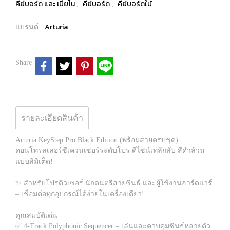
คีย์บอร์ด และ เปียโน
คีย์บอร์ด
คีย์บอร์ดใบ้
,
,
Arturia
แบรนด์ :
Share
รายละเอียดสินค้า
Arturia KeyStep Pro Black Edition (พร้อมสายครบชุด)
คอนโทรลเลอร์ซีเควนเซอร์ระดับโปร ดีไซน์เท่ลึกลับ สีดำล้วน
แบบลิมิเต็ด!
✨ สำหรับโปรดิวเซอร์ นักดนตรีสายซินธ์ และผู้ใช้งานฮาร์ดแวร์
– เชื่อมต่อทุกอุปกรณ์ได้ง่ายในเครื่องเดียว!
คุณสมบัติเด่น
✅ 4-Track Polyphonic Sequencer – เล่นและควบคุมซินธ์หลายตัว