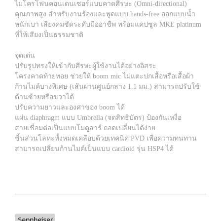
ไมโครโฟนคอนเดนเซอร์แบบคาดศีรษะ (Omni-directional)
คุณภาพสูง สำหรับงานร้องและพูดแบบ hands-free ออกแบบน้ำ
หนักเบา เสียงคมชัดระดับมืออาชีพ พร้อมแคปซูล MKE platinum
ที่ให้เสียงเป็นธรรมชาติ
จุดเด่น
ปรับรูปทรงให้เข้ากับศีรษะผู้ใช้งานได้อย่างอิสระ
โครงคาดท้ายทอย ช่วยให้ boom mic ไม่แตะปกเสื้อหรือเสื้อผ้า
ก้านไมค์บางพิเศษ (เส้นผ่านศูนย์กลาง 1.1 มม.) สามารถปรับใช้
ด้านซ้ายหรือขวาได้
ปรับความยาวและองศาของ boom ได้
แผ่น diaphragm แบบ Umbrella (จดสิทธิบัตร) ป้องกันเหงื่อ
สายเชื่อมต่อเป็นแบบโมดูลาร์ ถอดเปลี่ยนได้ง่าย
ชิ้นส่วนโลหะทั้งหมดเคลือบด้วยเทคนิค PVD เพื่อความทนทาน
สามารถเปลี่ยนก้านไมค์เป็นแบบ cardioid รุ่น HSP4 ได้
Sennheiser