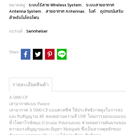
ระบบไร้สาย Wireless System
ระบบสายอากาศ
หมวดหมู่ :
,
Antenna System
สายอากาศ Antennas
ไมค์
อุปกรณ์เสริม
,
,
,
สำหรับไมโครโฟน
Sennheiser
แบรนด์ :
Share
รายละเอียดสินค้า
A 5000 CP
เสาอากาศแบบ Passive
เสาอากาศ A 5000-CP แบบพาสซีฟ ให้ประสิทธิภาพสูงในการส่ง
และรับสัญญาณ RF ตลอดย่านความถี่ UHF โดยการออกแบบแบบ
ขั้วโพลาไรซ์หมุน (Circular Polarization) ช่วยลดความผันผวนของ
ความแรงสัญญาณและปัญหา Multipath ซึ่งเป็นสาเหตุหลักของ