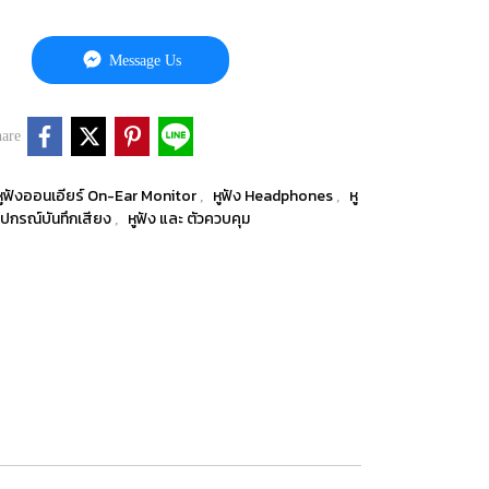
Message Us
are
หูฟังออนเอียร์ On-Ear Monitor
หูฟัง Headphones
หู
,
,
ุปกรณ์บันทึกเสียง
หูฟัง และ ตัวควบคุม
,