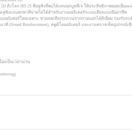
า DJ ทั่วโลก HD 25 คือหูฟังที่พบได้แทบทุกบูธดีเจ ให้ประสิทธิภาพยอดเยี่ยม
็นหูฟังแบบพกพาที่ขาดไม่ได้สำหรับงานมอนิเตอร์ระบบเสียงแบบมืออาชีพ
านมอนิเตอร์โดยเฉพาะ ช่วยลดเสียงรบกวนจากภายนอกได้ดีเยี่ยม รองรับระด
วที (Sound Reinforcement), สตูดิโอมอนิเตอร์ และงานตรวจเช็คอุปกรณ์เสียงต
ื่องเป็นเวลานาน
nitoring)