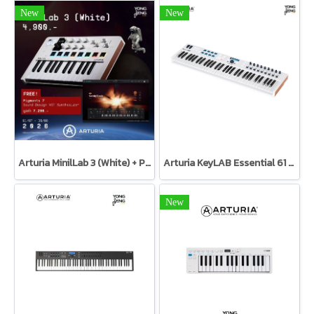
New
New
Arturia MinilLab 3 (White) + Pigments 7
Arturia KeyLAB Essential 61 Black Edition Arturia
New