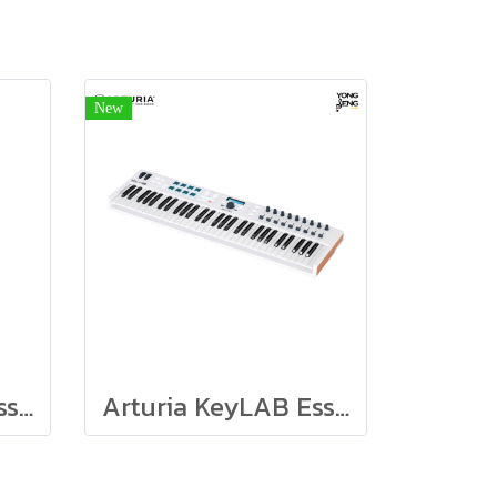
New
Arturia KeyLAB Essential 49 Black Edition
Arturia KeyLAB Essential 61 Black Edition Arturia